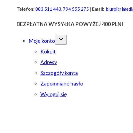
Przejdź
Telefon:
883 511 443
,
794 555 275
|
Email:
biuro[@]media
do
BEZPŁATNA WYSYŁKA POWYŻEJ 400 PLN!
treści
Moje konto
Kokpit
Adresy
Szczegóły konta
Zapomniane hasło
Wyloguj się