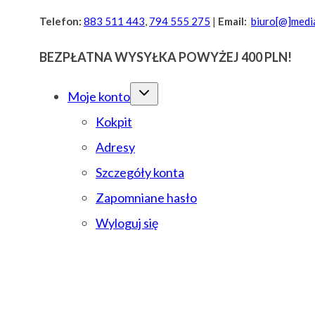
Przejdź
Telefon:
883 511 443
,
794 555 275
|
Email:
biuro[@]media
do
BEZPŁATNA WYSYŁKA POWYŻEJ 400 PLN!
treści
Moje konto
Kokpit
Adresy
Szczegóły konta
Zapomniane hasło
Wyloguj się