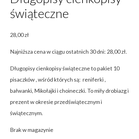
świąteczne
28,00
zł
Najniższa cena w ciągu ostatnich 30 dni:
28,00
zł
.
Długopisy cienkopisy świąteczne to pakiet 10
pisaczków , wśród których są: reniferki ,
bałwanki, Mikołajki i choineczki. To miły drobiazg i
prezent w okresie przedświątecznym i
świątecznym.
Brak w magazynie