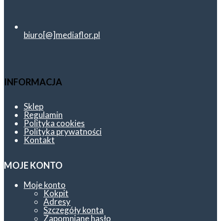
biuro[@]mediaflor.pl
INFORMACJA
Sklep
Regulamin
Polityka cookies
Polityka prywatności
Kontakt
MOJE KONTO
Moje konto
Kokpit
Adresy
Szczegóły konta
Zapomniane hasło