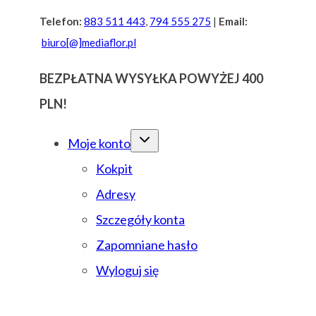
Przejdź
Telefon:
883 511 443
,
794 555 275
|
Email:
biuro[@]mediaflor.pl
do
treści
BEZPŁATNA WYSYŁKA POWYŻEJ 400
PLN!
Moje konto
Kokpit
Adresy
Szczegóły konta
Zapomniane hasło
Wyloguj się