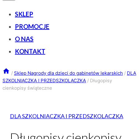
SKLEP
PROMOCJE
O NAS
KONTAKT
/
Sklep Nagrody dla dzieci do gabinetów lekarskich
/
DLA
SZKOLNIACZKA I PRZEDSZKOLACZKA
/
Długopisy
cienkopisy świąteczne
DLA SZKOLNIACZKA I PRZEDSZKOLACZKA
Długopisy cienkopisy