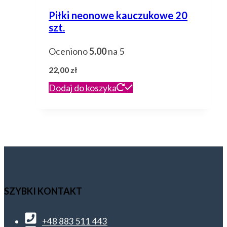
Piłki neonowe kauczukowe 20
szt.
Oceniono
5.00
na 5
22,00
zł
Dodaj do koszyka
SZYBKI KONTAKT
+48 883 511 443