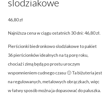
slodziakowe
46,80
zł
Najniższa cena w ciągu ostatnich 30 dni:
46,80
zł
.
Pierścionki biedronkowo slodziakowe to pakiet
36 pierścionków idealnych na tą porę roku,
chociaż i zimą będą po prostu uroczym
wspomnieniem cudnego czasu 🙂 Ta biżuteria jest
na regulowanych, metalowych obrączkach, więc
w łatwy sposób można ja dopasować do paluszka.