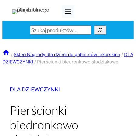
Przejdź
do
treści
Szukaj
/
Sklep Nagrody dla dzieci do gabinetów lekarskich
/
DLA
DZIEWCZYNKI
/
Pierścionki biedronkowo slodziakowe
DLA DZIEWCZYNKI
Pierścionki
biedronkowo