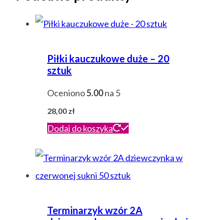
Piłki kauczukowe duże – 20
sztuk
Oceniono
5.00
na 5
28,00
zł
Dodaj do koszyka
Terminarzyk wzór 2A