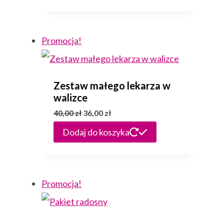
Promocja!
Zestaw małego lekarza w
walizce
Pierwotna
Aktualna
40,00
zł
36,00
zł
cena
cena
Dodaj do koszyka
wynosiła:
wynosi:
40,00 zł.
36,00 zł.
Promocja!