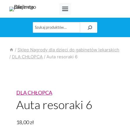
Przejdź
do
treści
Szukaj
/
Sklep Nagrody dla dzieci do gabinetów lekarskich
/
DLA CHŁOPCA
/
Auta resoraki 6
DLA CHŁOPCA
Auta resoraki 6
18,00
zł