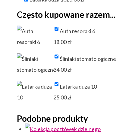
Często kupowane razem...
Auta resoraki 6
18,00
zł
Śliniaki stomatologiczne
34,00
zł
Latarka duża 10
25,00
zł
Podobne produkty