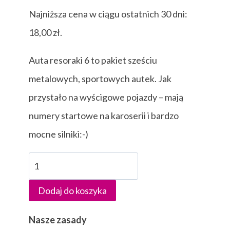
Najniższa cena w ciągu ostatnich 30 dni:
18,00
zł
.
Auta resoraki 6 to pakiet sześciu
metalowych, sportowych autek. Jak
przystało na wyścigowe pojazdy – mają
numery startowe na karoserii i bardzo
mocne silniki:-)
ilość
Auta
Dodaj do koszyka
resoraki
6
Nasze zasady