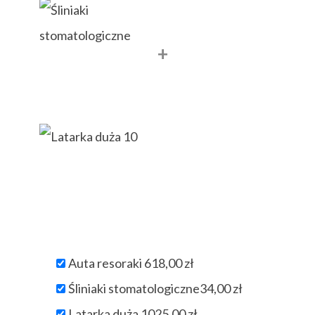
+
Auta resoraki 6
18,00
zł
Śliniaki stomatologiczne
34,00
zł
Latarka duża 10
25,00
zł