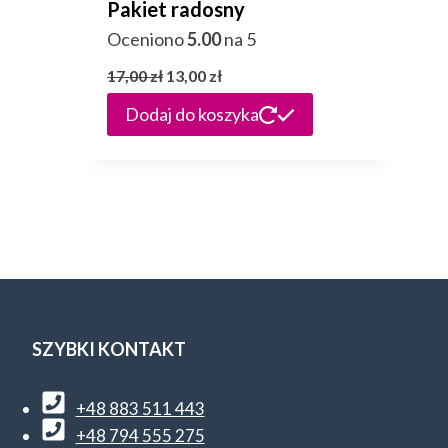
Pakiet radosny
Oceniono
5.00
na 5
Pierwotna
Aktualna
17,00
zł
13,00
zł
cena
cena
Dodaj do koszyka
wynosiła:
wynosi:
17,00 zł.
13,00 zł.
SZYBKI KONTAKT
+48 883 511 443
+48 794 555 275