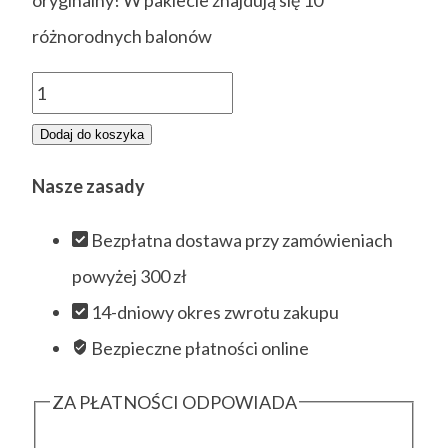
różnorodnych balonów
ilość
Balony
Dodaj do koszyka
z
Nasze zasady
bajkowymi
motywami
Bezpłatna dostawa przy zamówieniach
powyżej 300 zł
14-dniowy okres zwrotu zakupu
Bezpieczne płatności online
ZA PŁATNOŚCI ODPOWIADA