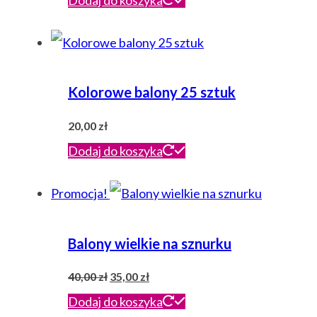
Kolorowe balony 25 sztuk
20,00
zł
Dodaj do koszyka
Promocja!
Balony wielkie na sznurku
Pierwotna
Aktualna
40,00
zł
35,00
zł
cena
cena
Dodaj do koszyka