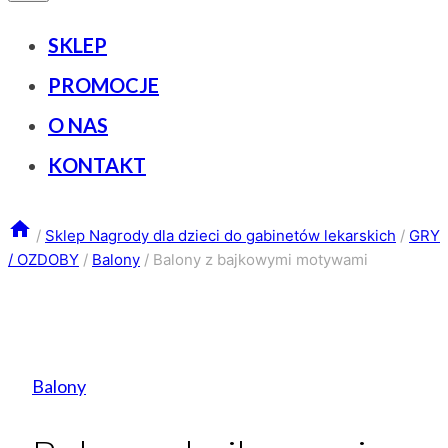
SKLEP
PROMOCJE
O NAS
KONTAKT
/
Sklep Nagrody dla dzieci do gabinetów lekarskich
/
GRY
/ OZDOBY
/
Balony
/
Balony z bajkowymi motywami
Balony