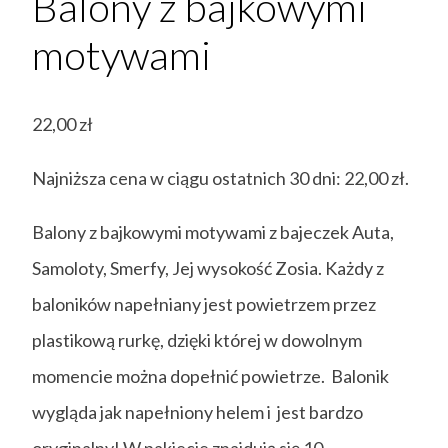
Balony z bajkowymi
motywami
22,00
zł
Najniższa cena w ciągu ostatnich 30 dni:
22,00
zł
.
Balony z bajkowymi motywami z bajeczek Auta,
Samoloty, Smerfy, Jej wysokość Zosia. Każdy z
baloników napełniany jest powietrzem przez
plastikową rurkę, dzięki której w dowolnym
momencie można dopełnić powietrze. Balonik
wygląda jak napełniony helem i jest bardzo
oryginalny! W pakiecie znajdują się 10