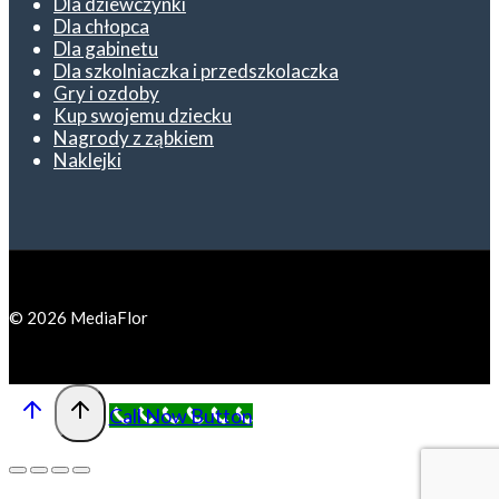
Dla dziewczynki
Dla chłopca
Dla gabinetu
Dla szkolniaczka i przedszkolaczka
Gry i ozdoby
Kup swojemu dziecku
Nagrody z ząbkiem
Naklejki
© 2026 MediaFlor
Call Now Button