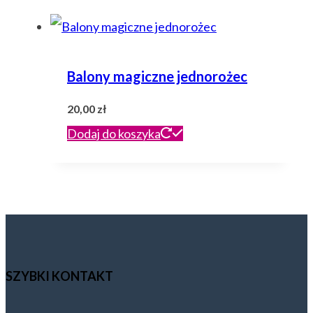
wynosiła:
wynosi:
40,00 zł.
35,00 zł.
Balony magiczne jednorożec
20,00
zł
Dodaj do koszyka
SZYBKI KONTAKT