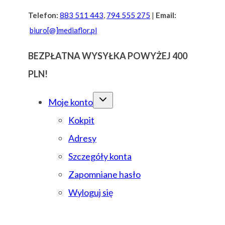
Przejdź
Telefon:
883 511 443
,
794 555 275
|
Email:
biuro[@]mediaflor.pl
do
treści
BEZPŁATNA WYSYŁKA POWYŻEJ 400
PLN!
Moje konto
Kokpit
Adresy
Szczegóły konta
Zapomniane hasło
Wyloguj się