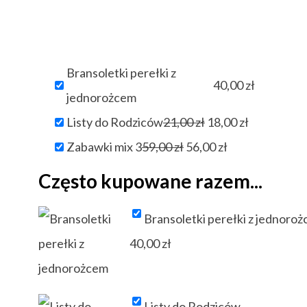
Bransoletki perełki z
40,00
zł
jednorożcem
Pierwotna
Aktualna
Listy do Rodziców
21,00
zł
18,00
zł
Pierwotna
cena
Aktualna
cena
Zabawki mix 3
59,00
zł
56,00
zł
cena
wynosiła:
cena
wynosi:
Często kupowane razem...
wynosiła:
21,00 zł.
wynosi:
18,00 zł.
Bransoletki perełki z jednoro
59,00 zł.
56,00 zł.
40,00
zł
Listy do Rodziców