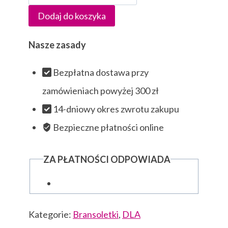
Bransoletki
Dodaj do koszyka
perełki
z
Nasze zasady
jednorożcem
Bezpłatna dostawa przy
zamówieniach powyżej 300 zł
14-dniowy okres zwrotu zakupu
Bezpieczne płatności online
ZA PŁATNOŚCI ODPOWIADA
Kategorie:
Bransoletki
,
DLA