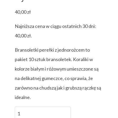
40,00
zł
Najniższa cena w ciągu ostatnich 30 dni:
40,00
zł
.
Bransoletki perełki z jednorożcem to
pakiet 10 sztuk bransoletek. Koraliki w
kolorze białym i różowym umieszczone są
na delikatnej gumeczce, co sprawia, że
zarówno na chudszą jak i grubszą rączkę są
idealne.
ilość