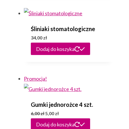
Śliniaki stomatologiczne
34,00
zł
Dodaj do koszyka
Promocja!
Gumki jednorożce 4 szt.
Pierwotna
Aktualna
6,00
zł
5,00
zł
cena
cena
Dodaj do koszyka