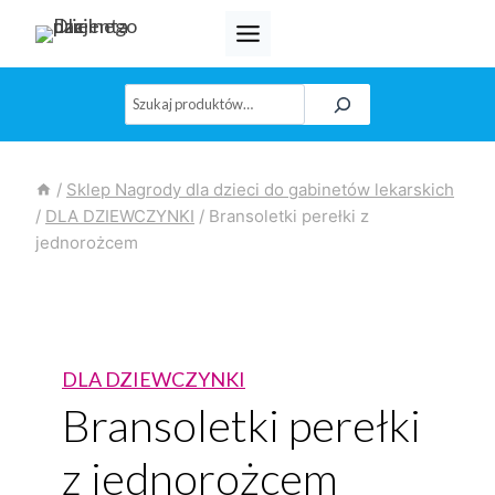
Przejdź
do
treści
Szukaj
/
Sklep Nagrody dla dzieci do gabinetów lekarskich
/
DLA DZIEWCZYNKI
/
Bransoletki perełki z
jednorożcem
DLA DZIEWCZYNKI
Bransoletki perełki
z jednorożcem