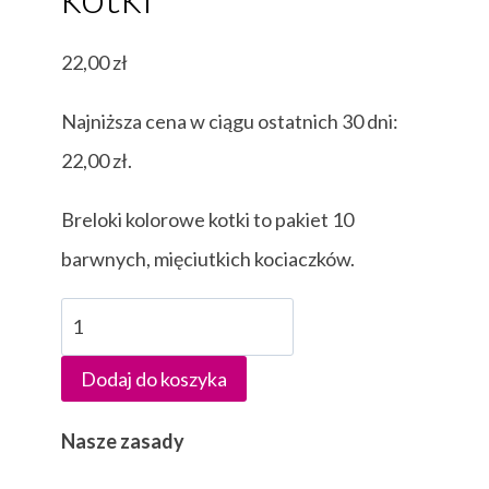
22,00
zł
Najniższa cena w ciągu ostatnich 30 dni:
22,00
zł
.
Breloki kolorowe kotki to pakiet 10
barwnych, mięciutkich kociaczków.
ilość
Breloki
Dodaj do koszyka
kolorowe
kotki
Nasze zasady