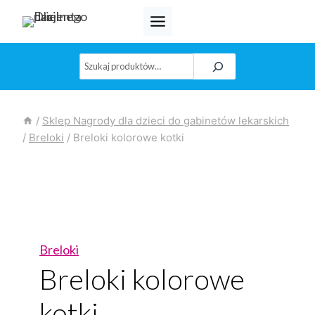
Przejdź
do
treści
Szukaj
/
Sklep Nagrody dla dzieci do gabinetów lekarskich
/
Breloki
/
Breloki kolorowe kotki
Breloki
Breloki kolorowe
kotki