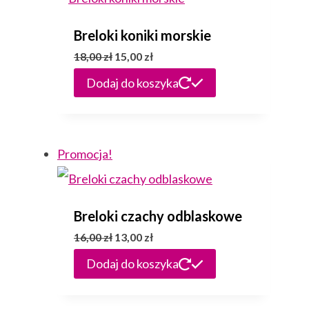
Breloki koniki morskie
Pierwotna
Aktualna
18,00
zł
15,00
zł
cena
cena
Dodaj do koszyka
wynosiła:
wynosi:
18,00 zł.
15,00 zł.
Promocja!
Breloki czachy odblaskowe
Pierwotna
Aktualna
16,00
zł
13,00
zł
cena
cena
Dodaj do koszyka
wynosiła:
wynosi:
16,00 zł.
13,00 zł.