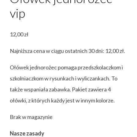
vip
12,00
zł
Najniższa cena w ciągu ostatnich 30 dni:
12,00
zł
.
Ołówek jednorożec pomaga przedszkolaczkom i
szkolniaczkom w rysunkach i wyliczankach. To
także wspaniała zabawka. Pakiet zawiera 4
ołówki, z których każdy jest w innym kolorze.
Brak w magazynie
Nasze zasady