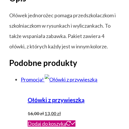
Ołówek jednorożec pomaga przedszkolaczkom i
szkolniaczkom w rysunkach i wyliczankach. To
także wspaniała zabawka. Pakiet zawiera 4
ołówki, z których każdy jest w innym kolorze.
Podobne produkty
Promocja!
Ołówki z przywieszką
Pierwotna
Aktualna
16,00
zł
13,00
zł
cena
cena
Dodaj do koszyka