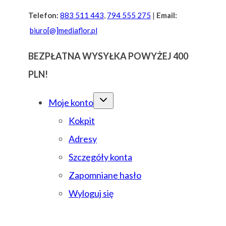
Przejdź
Telefon:
883 511 443
,
794 555 275
|
Email:
biuro[@]mediaflor.pl
do
treści
BEZPŁATNA WYSYŁKA POWYŻEJ 400
PLN!
Moje konto
Kokpit
Adresy
Szczegóły konta
Zapomniane hasło
Wyloguj się