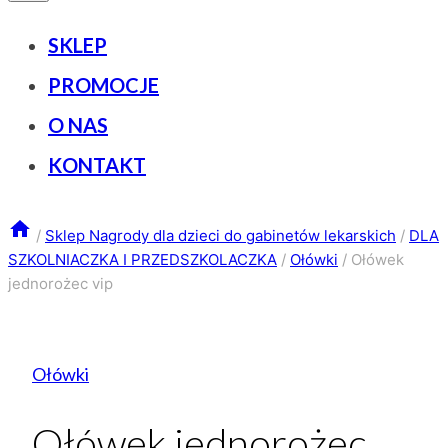
SKLEP
PROMOCJE
O NAS
KONTAKT
/
Sklep Nagrody dla dzieci do gabinetów lekarskich
/
DLA
SZKOLNIACZKA I PRZEDSZKOLACZKA
/
Ołówki
/
Ołówek
jednorożec vip
Ołówki
Ołówek jednorożec