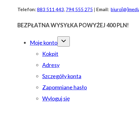
Przejdź
Telefon:
883 511 443
,
794 555 275
|
Email:
biuro[@]media
do
BEZPŁATNA WYSYŁKA POWYŻEJ 400 PLN!
treści
Moje konto
Kokpit
Adresy
Szczegóły konta
Zapomniane hasło
Wyloguj się