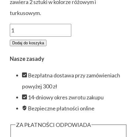
zawiera 2 sztuki w kolorze różowym i
turkusowym.
ilość
Linijki
Dodaj do koszyka
szczoteczki
Nasze zasady
do
zębów
Bezpłatna dostawa przy zamówieniach
powyżej 300 zł
14-dniowy okres zwrotu zakupu
Bezpieczne płatności online
ZA PŁATNOŚCI ODPOWIADA