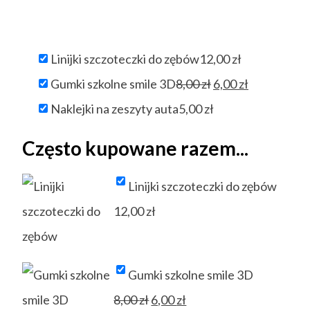
Linijki szczoteczki do zębów
12,00
zł
Pierwotna
Aktualna
Gumki szkolne smile 3D
8,00
zł
6,00
zł
cena
cena
Naklejki na zeszyty auta
5,00
zł
wynosiła:
wynosi:
Często kupowane razem...
8,00 zł.
6,00 zł.
Linijki szczoteczki do zębów
12,00
zł
Gumki szkolne smile 3D
Pierwotna
Aktualna
8,00
zł
6,00
zł