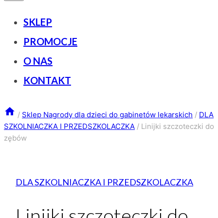
SKLEP
PROMOCJE
O NAS
KONTAKT
/
Sklep Nagrody dla dzieci do gabinetów lekarskich
/
DLA
SZKOLNIACZKA I PRZEDSZKOLACZKA
/
Linijki szczoteczki do
zębów
DLA SZKOLNIACZKA I PRZEDSZKOLACZKA
Linijki szczoteczki do