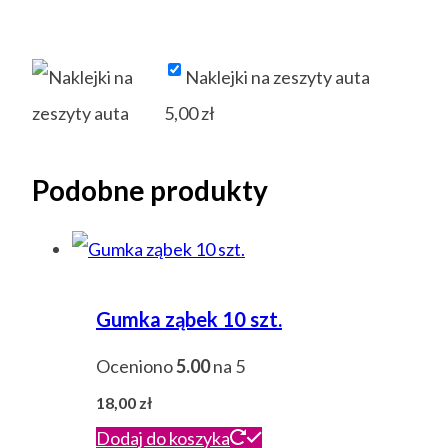
cena
cena
wynosiła:
wynosi:
Naklejki na zeszyty auta
8,00 zł.
6,00 zł.
5,00
zł
Podobne produkty
Gumka ząbek 10 szt.
Oceniono
5.00
na 5
18,00
zł
Dodaj do koszyka