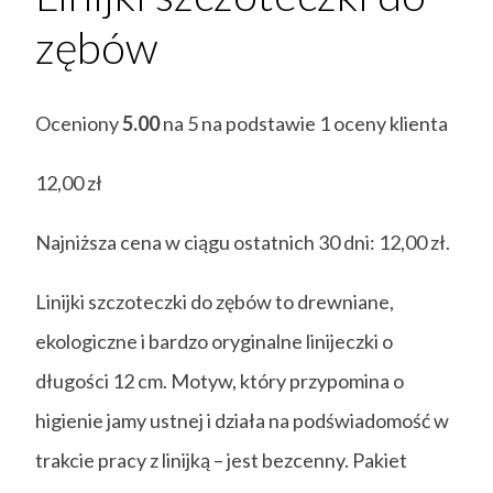
zębów
Oceniony
5.00
na 5 na podstawie
1
oceny klienta
12,00
zł
Najniższa cena w ciągu ostatnich 30 dni:
12,00
zł
.
Linijki szczoteczki do zębów to drewniane,
ekologiczne i bardzo oryginalne linijeczki o
długości 12 cm. Motyw, który przypomina o
higienie jamy ustnej i działa na podświadomość w
trakcie pracy z linijką – jest bezcenny. Pakiet