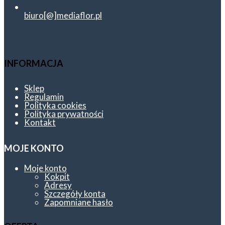
biuro[@]mediaflor.pl
INFORMACJA
Sklep
Regulamin
Polityka cookies
Polityka prywatności
Kontakt
MOJE KONTO
Moje konto
Kokpit
Adresy
Szczegóły konta
Zapomniane hasło