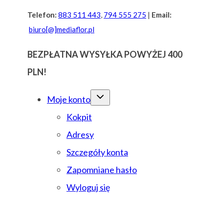
Przejdź
Telefon:
883 511 443
,
794 555 275
|
Email:
biuro[@]mediaflor.pl
do
treści
BEZPŁATNA WYSYŁKA POWYŻEJ 400
PLN!
Moje konto
Kokpit
Adresy
Szczegóły konta
Zapomniane hasło
Wyloguj się