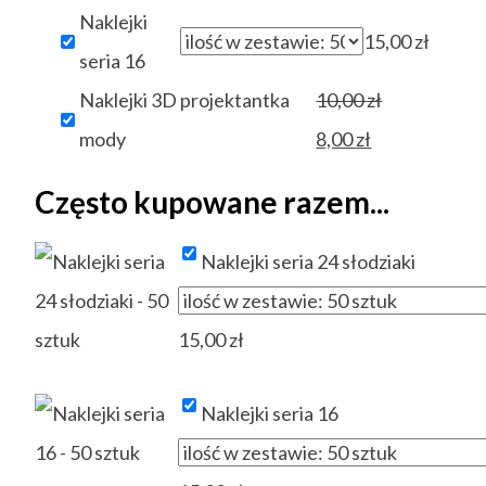
Naklejki
15,00
zł
seria 16
Pierwotna
Naklejki 3D projektantka
10,00
zł
Aktualna
cena
mody
8,00
zł
cena
wynosiła:
Często kupowane razem...
wynosi:
10,00 zł.
8,00 zł.
Naklejki seria 24 słodziaki
15,00
zł
Naklejki seria 16