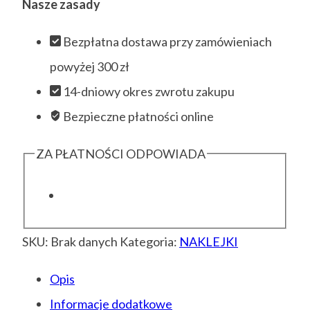
Nasze zasady
24
słodziaki
Bezpłatna dostawa przy zamówieniach
powyżej 300 zł
14-dniowy okres zwrotu zakupu
Bezpieczne płatności online
ZA PŁATNOŚCI ODPOWIADA
SKU:
Brak danych
Kategoria:
NAKLEJKI
Opis
Informacje dodatkowe