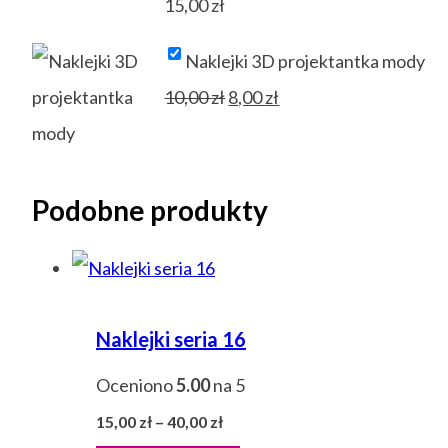
15,00
zł
Naklejki 3D projektantka mody
Pierwotna
Aktualna
10,00
zł
8,00
zł
cena
cena
wynosiła:
wynosi:
10,00 zł.
8,00 zł.
Podobne produkty
Naklejki seria 16
Oceniono
5.00
na 5
Zakres
15,00
zł
–
40,00
zł