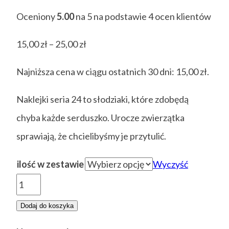
Oceniony
5.00
na 5 na podstawie
4
ocen klientów
Zakres
15,00
zł
–
25,00
zł
cen:
Najniższa cena w ciągu ostatnich 30 dni:
15,00
zł
.
od
15,00 zł
Naklejki seria 24 to słodziaki, które zdobędą
do
chyba każde serduszko. Urocze zwierzątka
25,00 zł
sprawiają, że chcielibyśmy je przytulić.
ilość w zestawie
Wyczyść
ilość
Naklejki
Dodaj do koszyka
seria