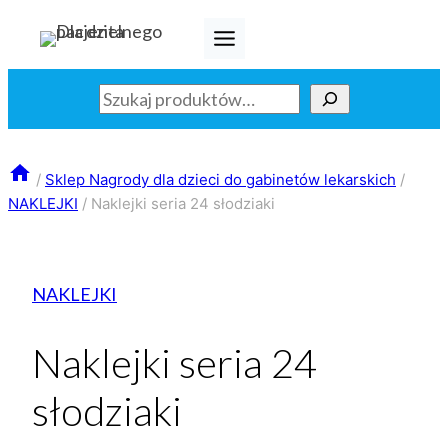
Przejdź
do
treści
Szukaj
/
Sklep Nagrody dla dzieci do gabinetów lekarskich
/
NAKLEJKI
/
Naklejki seria 24 słodziaki
NAKLEJKI
Naklejki seria 24
słodziaki