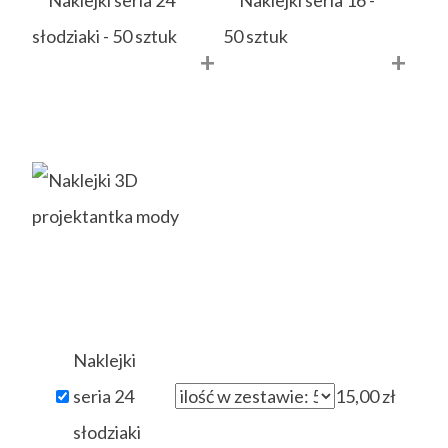
+
+
Naklejki
seria 24
15,00
zł
słodziaki