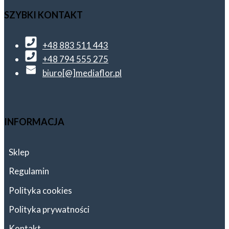
Opcje
SZYBKI KONTAKT
można
wybrać
+48 883 511 443
na
+48 794 555 275
biuro[@]mediaflor.pl
stronie
produktu
INFORMACJA
Sklep
Regulamin
Polityka cookies
Polityka prywatności
Kontakt