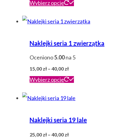
cen:
Ten
Wybierz opcje
od
produkt
15,00 zł
ma
do
wiele
40,00 zł
Naklejki seria 1 zwierzątka
wariantów.
Oceniono
5.00
na 5
Opcje
Zakres
można
15,00
zł
–
40,00
zł
cen:
Ten
Wybierz opcje
wybrać
od
produkt
na
15,00 zł
ma
stronie
do
wiele
produktu
40,00 zł
Naklejki seria 19 lale
wariantów.
Zakres
Opcje
25,00
zł
–
40,00
zł