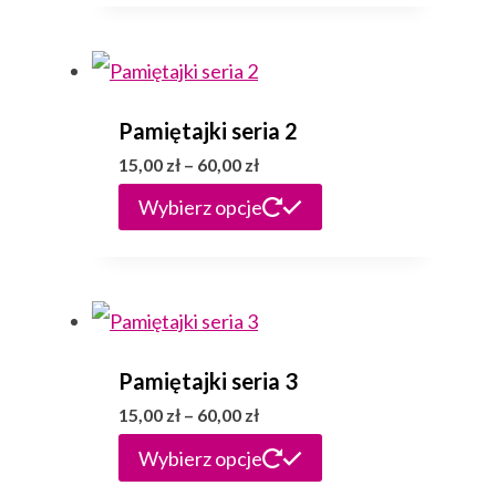
15,00 zł
ma
do
wiele
60,00 zł
wariantów.
Pamiętajki seria 2
Opcje
Zakres
15,00
zł
–
60,00
zł
można
cen:
Ten
Wybierz opcje
wybrać
od
produkt
15,00 zł
na
ma
do
stronie
wiele
60,00 zł
produktu
wariantów.
Pamiętajki seria 3
Opcje
Zakres
15,00
zł
–
60,00
zł
można
cen:
Ten
Wybierz opcje
wybrać
od
produkt