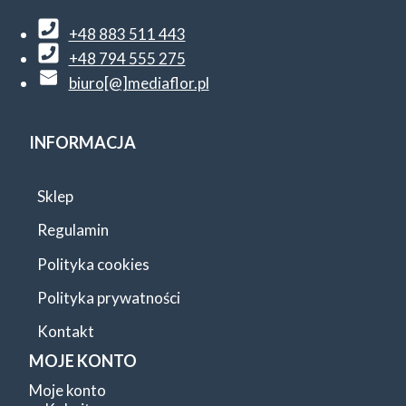
na
+48 883 511 443
stronie
+48 794 555 275
biuro[@]mediaflor.pl
produktu
INFORMACJA
Sklep
Regulamin
Polityka cookies
Polityka prywatności
Kontakt
MOJE KONTO
Moje konto