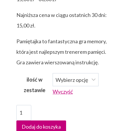
cen:
Najniższa cena w ciągu ostatnich 30 dni:
od
15,00
zł
.
15,00 zł
do
Pamiętajka to fantastyczna gra memory,
60,00 zł
która jest najlepszym trenerem pamięci.
Gra zawiera wierszowaną instrukcję.
ilość w
zestawie
Wyczyść
ilość
Pamiętajki
Dodaj do koszyka