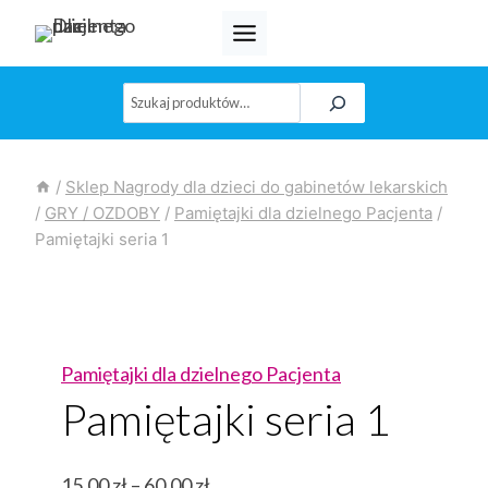
Przejdź
do
treści
Szukaj
/
Sklep Nagrody dla dzieci do gabinetów lekarskich
/
GRY / OZDOBY
/
Pamiętajki dla dzielnego Pacjenta
/
Pamiętajki seria 1
Pamiętajki dla dzielnego Pacjenta
Pamiętajki seria 1
Zakres
15,00
zł
–
60,00
zł