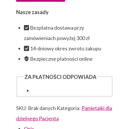
seria
1
Nasze zasady
Bezpłatna dostawa przy
zamówieniach powyżej 300 zł
14-dniowy okres zwrotu zakupu
Bezpieczne płatności online
ZA PŁATNOŚCI ODPOWIADA
SKU:
Brak danych
Kategoria:
Pamiętajki dla
dzielnego Pacjenta
Opis