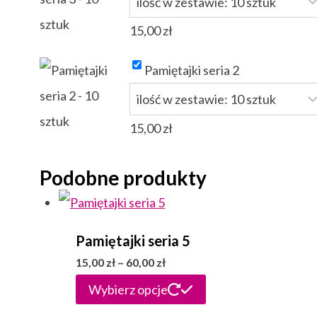
15,00
zł
Pamiętajki seria 2
15,00
zł
Podobne produkty
Pamiętajki seria 5
Zakres
15,00
zł
–
60,00
zł
cen:
Ten
Wybierz opcje
od
produkt