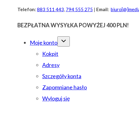
Przejdź
Telefon:
883 511 443
,
794 555 275
|
Email:
biuro[@]media
do
BEZPŁATNA WYSYŁKA POWYŻEJ 400 PLN!
treści
Moje konto
Kokpit
Adresy
Szczegóły konta
Zapomniane hasło
Wyloguj się